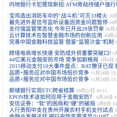
内地银行卡犯罪现新招:ATM旁劫持储户强行
宝鸡造出消防车中的"战斗机"可灭33楼火
10月
最先进外星信号监听设备因资金问题暂停
10
支付强监管常态化 今年已开出28张罚单
10月2
云计算技术在智慧金融市场的创新应用
10月22
完善中国金融科技监管 借鉴“监管沙盒”机制
跨境电商增长快速 安防成外贸重要突破口!
1
44亿美元金融安防市场 竞争加剧格局
1月4日 1
2015移动支付10大事件盘点：BAT獠牙已现
品质+服务应对中国市场低价竞争
11月24日 13:
日 11:01
品质+服务应对中国市场低价竞争
11月24日 13:
邮储银行实现ETC跨省结算
10月22日 10:15
EPON技术该如何应用于金融安防？
6月26日 1
安信证券：“软”的困局和“硬”的破局
5月8日 15
人行贵阳中支在贵州开展农村手机支付试点
金融业发展迅猛 银行安防年需求至少10亿
5月