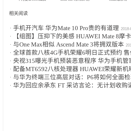
相关阅读
手机开汽车 华为Mate 10 Pro贵的有道理
2018-
【组图】压抑下的美感 HUAWEI Mate 8摩
与One Max相似 Ascend Mate 3将拥双版本
20
全球首款八核4G手机荣耀6明日正式预约 售价
央视315曝光手机预装恶意程序 华为手机
配备MT6592八核处理器 HUAWEI荣耀新
2014-03-16
与华为终端三位高层对话：P6将如何全面检
华为回应余承东 FT 采访言论：无计划收购
2013-06-24