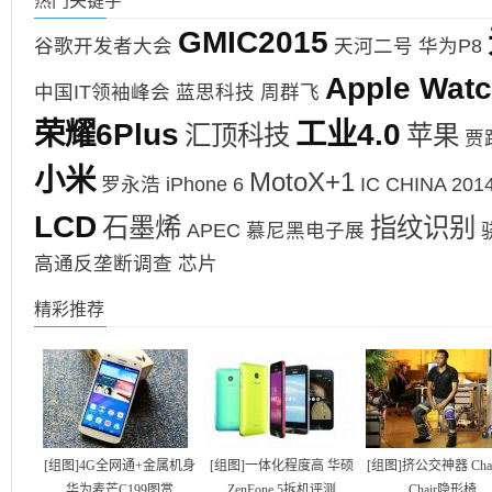
热门关键字
GMIC2015
谷歌开发者大会
天河二号
华为P8
Apple Wat
中国IT领袖峰会
蓝思科技
周群飞
荣耀6Plus
工业4.0
汇顶科技
苹果
贾
小米
MotoX+1
罗永浩
iPhone 6
IC CHINA 201
LCD
石墨烯
指纹识别
APEC
慕尼黑电子展
高通反垄断调查
芯片
精彩推荐
[组图]4G全网通+金属机身
[组图]一体化程度高 华硕
[组图]挤公交神器 Chair
华为麦芒C199图赏
ZenFone 5拆机评测
Chair隐形椅