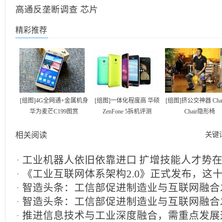
高通反垄断调查
芯片
精彩推荐
[组图]4G全网通+金属机身
[组图]一体化程度高 华硕
[组图]挤公交神器 Chair
华为麦芒C199图赏
ZenFone 5拆机评测
Chair隐形椅
相关阅读
关键
工业机器人依旧依靠进口 扩增技能人才势
《工业互联网体系架构2.0》正式发布，这十
智造头条：工信部促进制造业与互联网融合
学起来
2019-11-07
智造头条：工信部促进制造业与互联网融合
“领跑者”
2019-11-06
推进信息技术与工业深度融合，需重点发展
“领跑者”
2019-11-05