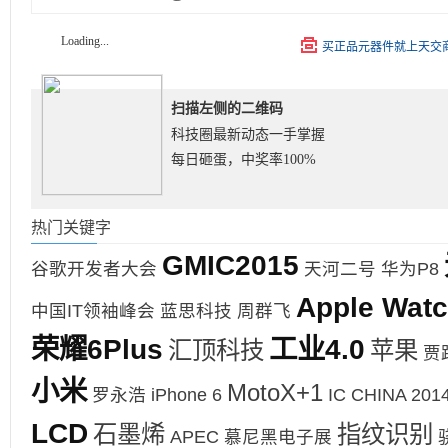
Loading...
买正品元器件就上天交
扫描左侧的二维码
科技圈最新动态一手掌握
每日砸蛋，中奖率100%
热门关键字
GMIC2015
谷歌开发者大会
天河二号
华为P8
Apple Wat
中国IT领袖峰会
蓝思科技
周群飞
荣耀6Plus
工业4.0
汇顶科技
苹果
贾
小米
MotoX+1
罗永浩
iPhone 6
IC CHINA 201
LCD
石墨烯
指纹识别
APEC
慕尼黑电子展