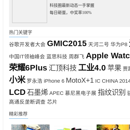
科技圈最新动态一手掌握
每日砸蛋，中奖率100%
热门关键字
GMIC2015
谷歌开发者大会
天河二号
华为P8
Apple Wat
中国IT领袖峰会
蓝思科技
周群飞
荣耀6Plus
工业4.0
汇顶科技
苹果
贾
小米
MotoX+1
罗永浩
iPhone 6
IC CHINA 201
LCD
石墨烯
指纹识别
APEC
慕尼黑电子展
高通反垄断调查
芯片
精彩推荐