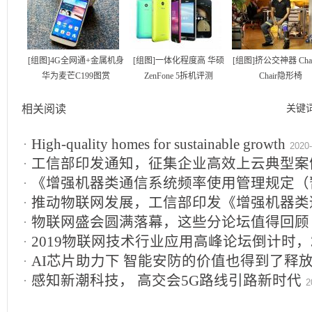
[组图]4G全网通+金属机身
[组图]一体化程度高 华硕
[组图]挤公交神器 Chair
华为麦芒C199图赏
ZenFone 5拆机评测
Chair隐形椅
相关阅读
关键
High-quality homes for sustainable growth
2020-
工信部印发通知，征集企业高效上云典型案
《增强机器类通信系统频率使用管理规定（
12-06
推动物联网发展，工信部印发《增强机器类
物联网盛会圆满落幕，这些分论坛值得回顾
管理规定》
2019-12-06
2019物联网技术行业应用高峰论坛倒计时，
AI芯片助力下 智能安防的价值也得到了释
2019-12-02
感知新潮科技， 高交会5G路线引路新时代
2