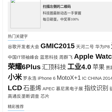
扫描左侧的二维码
科技圈最新动态一手掌握
每日砸蛋，中奖率100%
热门关键字
GMIC2015
谷歌开发者大会
天河二号
华为P8
Apple Wat
中国IT领袖峰会
蓝思科技
周群飞
荣耀6Plus
工业4.0
汇顶科技
苹果
贾
小米
MotoX+1
罗永浩
iPhone 6
IC CHINA 201
LCD
石墨烯
指纹识别
APEC
慕尼黑电子展
高通反垄断调查
芯片
精彩推荐