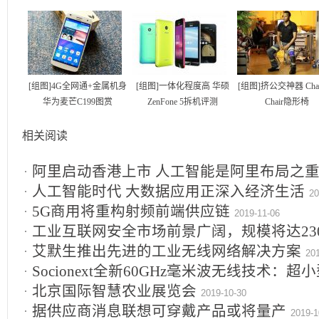
[组图]4G全网通+金属机身
[组图]一体化程度高 华硕
[组图]挤公交神器 Chair
华为麦芒C199图赏
ZenFone 5拆机评测
Chair隐形椅
相关阅读
阿里启动香港上市 人工智能是阿里布局之
人工智能时代 大数据应用正深入经济生活
20
5G商用将重构射频前端供应链
2019-11-06
工业互联网安全市场前景广阔，规模将达23
艾默生推出先进的工业无线网络解决方案
20
Socionext全新60GHz毫米波无线技术：超
北京国际智慧农业展览会
2019-10-30
据供应商消息联想可穿戴产品或将量产
2019-1