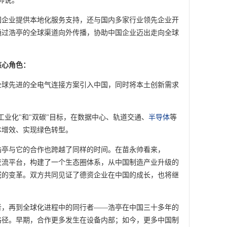
帅说。
国企业提供本地化服务支持，还与国内多家行业领先企业开
通过浩亭的全球渠道向外传播，协助中国企业迈出走向全球
核心角色：
全球先进的全电气连接方案引入中国，同时将本土创新需求
工业化"和"双碳"目标，在数据中心、轨道交通、
半导体
等
本增效、实现绿色转型。
，浩亭与它的合作也跨越了同样的时间。在苗永帅看来，
交流平台，构建了一个生态圈体系，从中国制造产业升级的
域的变革。双方共同见证了德资企业在中国的成长，也将继
者，再到全球化进程中的同行者——浩亭在中国三十多年的
路径。早期，合作更多发生在设备内部；如今，更多中国制