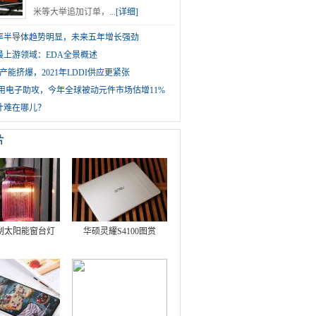
米等大举追加订单，...
[详细]
1功率半导体趋势明显，未来五年增长强劲
最上游领域：EDA全景概述
产能挤爆，2021年LDDI供应更紧张
车用电子助攻，今年全球被动元件市场估增11%
计难在哪儿？
片
制太阳能窗台灯
华硕灵耀S4100图赏