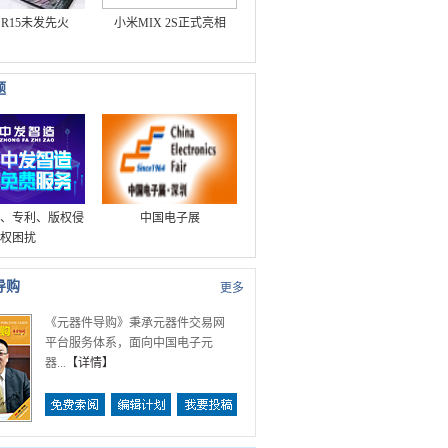
O R15未发先火
小米MIX 2S正式亮相
题
、专利、版权侵
中国电子展
权困扰
导购
更多
《元器件导购》秉承元器件交易网
平台服务体系，面向中国电子元
器...
【
详情
】