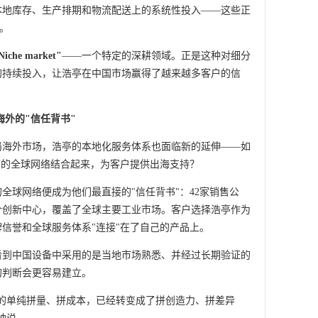
本地库存、生产排期和物流配送上的系统性投入——这些正
现。
Niche market"
——一个特定的深耕领域。正是这种对细分
的持续投入，让浩亭在中国市场赢得了越来越多客户的信
外的"信任背书"
局海外市场，浩亭的本地化服务体系也面临新的延伸——如
亭的全球网络结合起来，为客户提供出海支持？
全球网络便成为他们最直接的"信任背书"：42家销售公
8个创新中心，覆盖了全球主要工业市场。客户选择浩亭作为
牌信誉和全球服务体系"连接"在了自己的产品上。
看到中国设备中采用的是当地市场熟悉、并经过长期验证的
的判断会更容易建立。
的单纯拼量、拼成本，已经转变成了拼创造力、拼差异