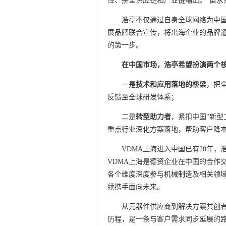
性、拼全供应链和产业链输出。"苗永
浩亭不仅通过自身全球网络为中
展品牌联合宣传，将出海企业的品牌
的第一步。
在中国市场，浩亭希望扮演两个
一是
技术和应用落地的桥梁
，把
反馈至全球研发体系；
二是
转型助力者
，紧扣中国"新型
重点行业深化方案落地，帮助客户降
VDMA上海进入中国已有20年
VDMA上海是德资企业在中国的合作
各个维度深度参与机械制造及相关领
续携手面向未来。
从元器件供应商到解决方案共创
历程，是一条与客户需求同步延展的