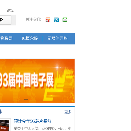
论坛
关注我们：
物联网
IC概念股
元器件导购
荐
更多
预计今年5G芯片暴涨!
受益于中国大陆厂商OPPO、vivo、小