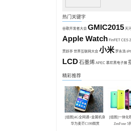
热门关键字
GMIC2015
谷歌开发者大会
天
Apple Watch
FinFET
CES 
小米
贾跃亭
世界互联网大会
罗永浩
iP
LCD
石墨烯
APEC
慕尼黑电子展
精彩推荐
[组图]4G全网通+金属机身
[组图]一体化
华为麦芒C199图赏
ZenFone