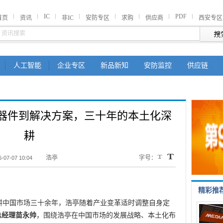
IC
PDF
首页
资讯
非IC
安防专区
求购
供应商
西安专区
人工智能
企业专区
新品新知
安防监控
供应链
器件到解决方案，三十年的本土化深
耕
浩亭
字号：
-07-07 10:04
精彩推
 -- 深耕中国市场三十余年，浩亭随着产业变革适时调整自身定
总经理苗永帅
，围绕浩亭在中国市场的发展战略、本土化布