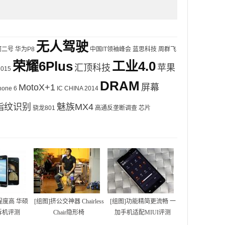
无人驾驶
河二号
华为P8
中国IT领袖峰会
蓝思科技
周群飞
荣耀6Plus
工业4.0
汇顶科技
苹果
2015
DRAM
MotoX+1
屏幕
hone 6
IC CHINA 2014
指纹识别
魅族MX4
骁龙801
高通反垄断调查
芯片
程度高 华硕
[组图]挤公交神器 Chairless
[组图]功能精简更流畅 一
 5拆机评测
Chair隐形椅
加手机适配MIUI评测