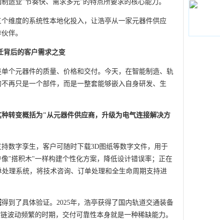
制造业"节奏快、需求多元"的特点所要求的核心能力。
三个维度的系统性本地化投入，让浩亭从一家元器件供应
作伙伴。
迁背后的客户需求之变
是单个元器件的质量、价格和交付。今天，在智能制造、轨
的不再只是一个部件，而是一整套能够嵌入自身研发、生
这种转变概括为"从元器件供应商，升级为电气连接解决方
持数字孪生，客户可随时下载3D图纸等数字文件，用于
像"搭积木"一样构建个性化方案，降低设计错误率；正在
订单处理系统，将技术咨询、订单处理和全生命周期支持进
域
得到了具体验证。2025年，浩亭获得了国内轨道交通装备
应链波动频繁的时期，交付可靠性本身就是一种稀缺能力。