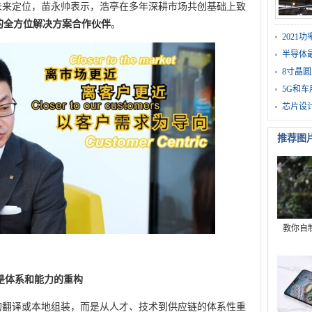
未来定位，苗永帅表示，浩亭在多年深耕市场共创基础上致
的全方位解决方案合作伙伴
。
202
半导体
8寸晶圆
5G和
芯片设
推荐图
教你自
是体系和能力的重构
的翻译或本地组装，而是从人才、技术到供应链的体系性重