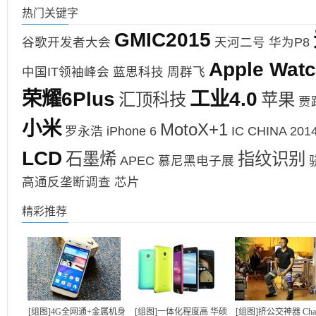
热门关键字
GMIC2015
谷歌开发者大会
天河二号
华为P8
Apple Wat
中国IT领袖峰会
蓝思科技
周群飞
荣耀6Plus
工业4.0
汇顶科技
苹果
贾
小米
MotoX+1
罗永浩
iPhone 6
IC CHINA 201
LCD
石墨烯
指纹识别
APEC
慕尼黑电子展
高通反垄断调查
芯片
精彩推荐
[组图]4G全网通+金属机身
[组图]一体化程度高 华硕
[组图]挤公交神器 Chair