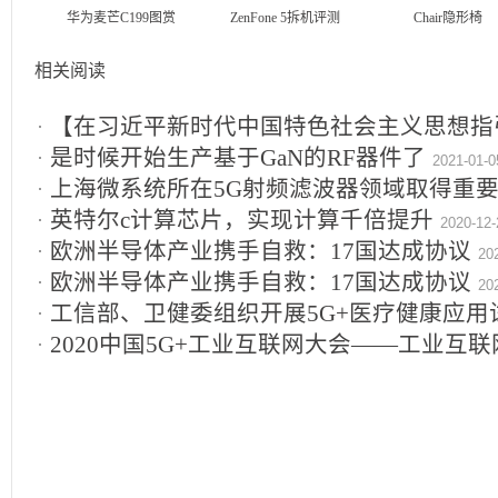
华为麦芒C199图赏
ZenFone 5拆机评测
Chair隐形椅
相关阅读
【在习近平新时代中国特色社会主义思想指
是时候开始生产基于GaN的RF器件了
加速中国新型工业化进程
2021-01-0
2021-01-12
上海微系统所在5G射频滤波器领域取得重
英特尔c计算芯片，实现计算千倍提升
2020-12-
欧洲半导体产业携手自救：17国达成协议
20
欧洲半导体产业携手自救：17国达成协议
20
工信部、卫健委组织开展5G+医疗健康应用
2020中国5G+工业互联网大会——工业互联
2020-11-27
日即将开幕！
2020-11-19