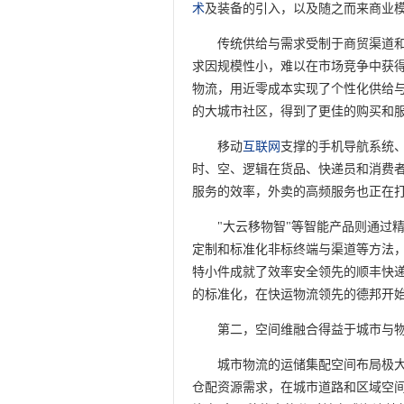
术
及装备的引入，以及随之而来商业
传统供给与需求受制于商贸渠道和
求因规模性小，难以在市场竞争中获
物流，用近零成本实现了个性化供给
的大城市社区，得到了更佳的购买和
移动
互联网
支撑的手机导航系统
时、空、逻辑在货品、快递员和消费
服务的效率，外卖的高频服务也正在
"大云移物智"等智能产品则通过
定制和标准化非标终端与渠道等方法
特小件成就了效率安全领先的顺丰快
的标准化，在快运物流领先的德邦开
第二，空间维融合得益于城市与
城市物流的运储集配空间布局极
仓配资源需求，在城市道路和区域空间