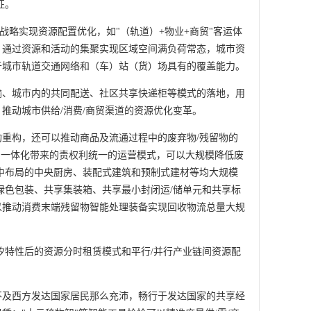
征。
层战略实现资源配置优化，如"（轨道）+物业+商贸"客运体
系，通过资源和活动的集聚实现区域空间满负荷常态，城市资
于城市轨道交通网络和（车）站（货）场具有的覆盖能力。
输、城市内的共同配送、社区共享快递柜等模式的落地，用
推动城市供给/消费/商贸渠道的资源优化变革。
重构，还可以推动商品及流通过程中的废弃物/残留物的
"一体化带来的责权利统一的运营模式，可以大规模降低废
中布局的中央厨房、装配式建筑和预制式建材等均大规模
绿色包装、共享集装箱、共享最小封闭运/储单元和共享标
以推动消费末端残留物智能处理装备实现回收物流总量大规
汐特性后的资源分时租赁模式和平行/并行产业链间资源配
不及西方发达国家居民那么充沛，畅行于发达国家的共享经