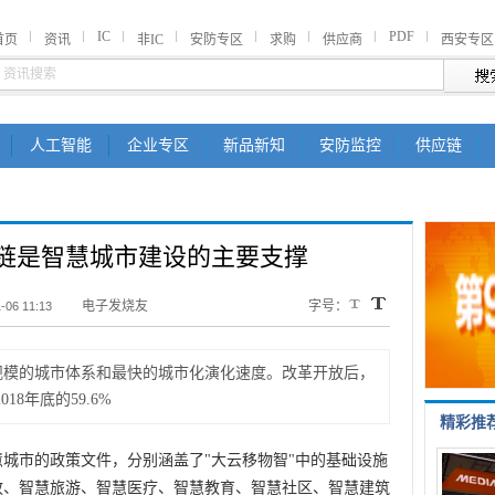
IC
PDF
首页
资讯
非IC
安防专区
求购
供应商
西安专区
人工智能
企业专区
新品新知
安防监控
供应链
链是智慧城市建设的主要支撑
电子发烧友
字号：
-06 11:13
规模的城市体系和最快的城市化演化速度。改革开放后，
18年底的59.6%
精彩推
城市的政策文件，分别涵盖了"大云移物智"中的基础设施
政、智慧旅游、智慧医疗、智慧教育、智慧社区、智慧建筑