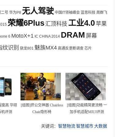
无人驾驶
河二号
华为P8
中国IT领袖峰会
蓝思科技
周群飞
荣耀6Plus
工业4.0
汇顶科技
苹果
2015
DRAM
MotoX+1
屏幕
hone 6
IC CHINA 2014
指纹识别
魅族MX4
骁龙801
高通反垄断调查
芯片
程度高 华硕
[组图]挤公交神器 Chairless
[组图]功能精简更流畅 一
 5拆机评测
Chair隐形椅
加手机适配MIUI评测
2020
关键词：
智慧物流
智慧城市
大数据
中
大