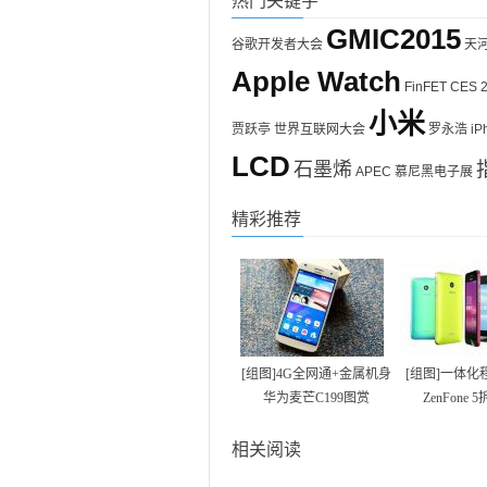
热门关键字
GMIC2015
谷歌开发者大会
天
Apple Watch
FinFET
CES 
小米
贾跃亭
世界互联网大会
罗永浩
iP
LCD
石墨烯
APEC
慕尼黑电子展
精彩推荐
[组图]4G全网通+金属机身
[组图]一体化
华为麦芒C199图赏
ZenFone
相关阅读