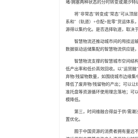
堵/拥塞两种状态的分时转变或潮汐特
将"非常态"转变成"常态"可从顶
系和"（轨道）+仓配+批零"货运体
源得以集约化。是否选择轨道，取决
智慧物流还推动城市间的甩挂运
数据驱动运储集配的智慧物流供应链，
智慧物流支撑的智慧城市空间结构
低产出率和低价高效回收。以"运贸融
弃物/残留物数量，如围绕城市边缘集
降低了废弃物/残留物的产出；可以让
准托盘等资源循环使用理念落地；可
模降低。
第三，时间维融合得益于供/需潮
置优化。
囿于中国资源的消费者拥有量远