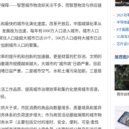
要保障——智慧城市物流却关注不多，而智慧物流与供应链
。
202
半导体
系和最快的城市化演化速度。改革开放后，中国城镇化率从
8寸晶圆
9.6%，发展极为迅速，每年有1000万人口进入城市，城市人口
5G和
万常住人口级超大城市已达10个，500万人口级特大城市已达
芯片设
步加剧城市人口的聚集。
效率的提升机和创新的加速器，更是财富的贮存池、文明的
推荐图
着城市规模越来越大，大城市的"城市病"日趋严重，目前
拥堵日益严重，二是城市空气、水和土壤污染加剧，三是居
生活工作品质、提高城市治理效率和集约化使用城市资源，
教你自
途径。
性供大于求，市民消费的商品向数量增多、质量增高和差异
服务体系的负荷逐步增大；作为商贸活动基础保障的城市物
务水平（主要包括交付的准时、安全、便利、可变/柔性