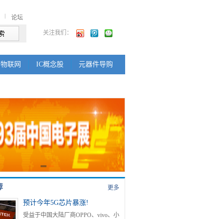
论坛
关注我们：
物联网
IC概念股
元器件导购
荐
更多
预计今年5G芯片暴涨!
受益于中国大陆厂商OPPO、vivo、小