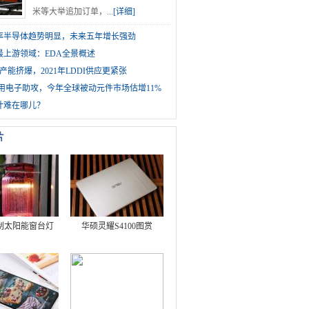
米等大举追加订单，...
[详细]
1功率半导体趋势明显，未来五年增长强劲
最上游领域：EDA全景概述
产能挤爆，2021年LDDI供应更紧张
车用电子助攻，今年全球被动元件市场估增11%
计难在哪儿？
片
制太阳能窗台灯
华硕灵耀S4100图赏