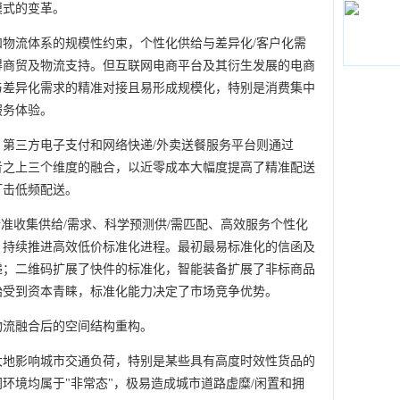
模式的变革。
物流体系的规模性约束，个性化供给与差异化/客户化需
得商贸及物流支持。但互联网电商平台及其衍生发展的电商
与差异化需求的精准对接且易形成规模化，特别是消费集中
服务体验。
、第三方电子支付和网络快递/外卖送餐服务平台则通过
者之上三个维度的融合，以近零成本大幅度提高了精准配送
打击低频配送。
精准收集供给/需求、科学预测供/需匹配、高效服务个性化
，持续推进高效低价标准化进程。最初最易标准化的信函及
递；二维码扩展了快件的标准化，智能装备扩展了非标商品
始受到资本青睐，标准化能力决定了市场竞争优势。
物流融合后的空间结构重构。
大地影响城市交通负荷，特别是某些具有高度时效性货品的
环境均属于"非常态"，极易造成城市道路虚糜/闲置和拥