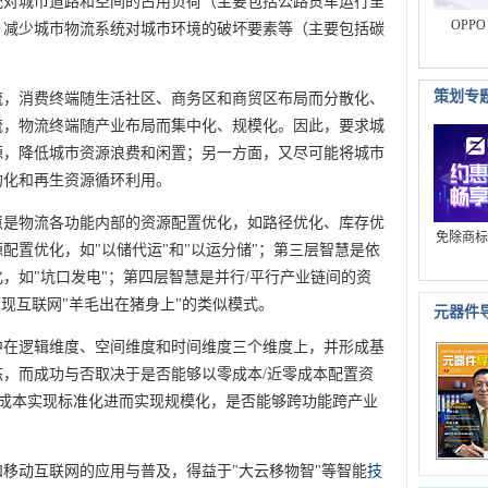
统对城市道路和空间的占用负荷（主要包括公路货车运行里
OPP
，减少城市物流系统对城市环境的破坏要素等（主要包括碳
策划专
流，消费终端随生活社区、商务区和商贸区布局而分散化、
流，物流终端随产业布局而集中化、规模化。因此，要求城
源，降低城市资源浪费和闲置；另一方面，又尽可能将城市
约化和再生资源循环利用。
慧是物流各功能内部的资源配置优化，如路径优化、库存优
免除商标
配置优化，如"以储代运"和"以运分储"；第三层智慧是依
，如"坑口发电"；第四层智慧是并行/平行产业链间的资
实现互联网"羊毛出在猪身上"的类似模式。
元器件
中在逻辑维度、空间维度和时间维度三个维度上，并形成基
，而成功与否取决于是否能够以零成本/近零成本配置资
低成本实现标准化进而实现规模化，是否能够跨功能跨产业
移动互联网的应用与普及，得益于"大云移物智"等智能
技