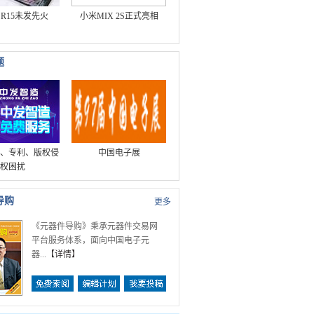
O R15未发先火
小米MIX 2S正式亮相
题
、专利、版权侵
中国电子展
权困扰
导购
更多
《元器件导购》秉承元器件交易网
平台服务体系，面向中国电子元
器...
【
详情
】