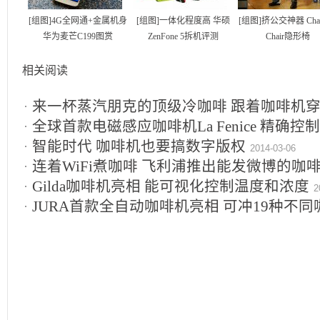
[组图]4G全网通+金属机身
[组图]一体化程度高 华硕
[组图]挤公交神器 Chair
华为麦芒C199图赏
ZenFone 5拆机评测
Chair隐形椅
相关阅读
来一杯蒸汽朋克的顶级冷咖啡 跟着咖啡机
18
全球首款电磁感应咖啡机La Fenice 精确
智能时代 咖啡机也要搞数字版权
2014-03-06
连着WiFi煮咖啡 飞利浦推出能发微博的咖
Gilda咖啡机亮相 能可视化控制温度和浓度
2
JURA首款全自动咖啡机亮相 可冲19种不同