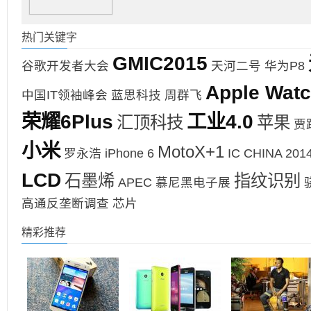
热门关键字
GMIC2015
谷歌开发者大会
天河二号
华为P8
Apple Wat
中国IT领袖峰会
蓝思科技
周群飞
荣耀6Plus
工业4.0
汇顶科技
苹果
贾
小米
MotoX+1
罗永浩
iPhone 6
IC CHINA 201
LCD
石墨烯
指纹识别
APEC
慕尼黑电子展
高通反垄断调查
芯片
精彩推荐