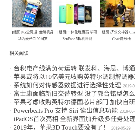
[组图]4G全网通+金属机身
[组图]一体化程度高 华硕
[组图]挤公交神器 Chair
华为麦芒C199图赏
ZenFone 5拆机评测
Chair隐形椅
相关阅读
台积电产线满负荷运转 联发科、海思、博
苹果或将以10亿美元收购英特尔调制解调
系统如何对传感器数据进行选择性处理
2019-0
富士康面临新旧交替转型 没了郭台铭型怎么
苹果考虑收购英特尔德国芯片部门 加快自
Powerbeats Pro 支持 Siri 读出信息功能
2019-06
iPadOS首次亮相 全新界面加升级多任务处
2019年，苹果3D Touch要没有了！
2019-05-29