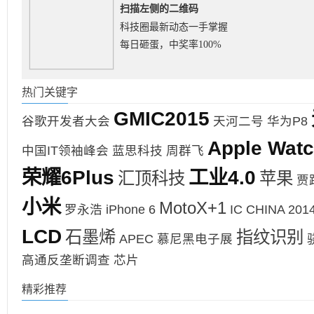
扫描左侧的二维码
科技圈最新动态一手掌握
每日砸蛋，中奖率100%
热门关键字
GMIC2015
谷歌开发者大会
天河二号
华为P8
Apple Wat
中国IT领袖峰会
蓝思科技
周群飞
荣耀6Plus
工业4.0
汇顶科技
苹果
贾
小米
MotoX+1
罗永浩
iPhone 6
IC CHINA 201
LCD
石墨烯
指纹识别
APEC
慕尼黑电子展
高通反垄断调查
芯片
精彩推荐