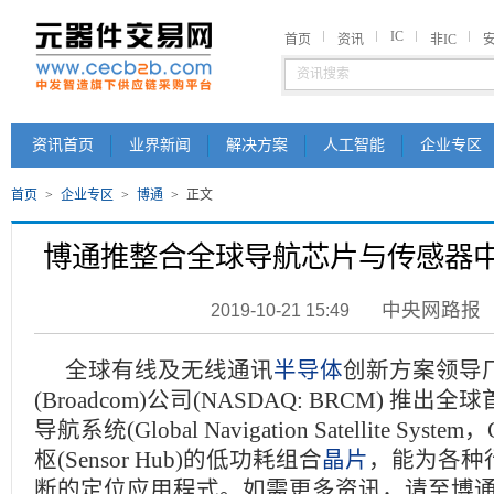
IC
首页
资讯
非IC
资讯首页
业界新闻
解决方案
人工智能
企业专区
首页
>
企业专区
>
博通
>
正文
博通推整合全球导航芯片与传感器
中央网路报
2019-10-21 15:49
全球有线及无线通讯
半导体
创新方案领导
(Broadcom)公司(NASDAQ: BRCM) 推
导航系统(Global Navigation Satellite Sys
枢(Sensor Hub)的低功耗组合
晶片
，能为各种
断的定位应用程式。如需更多资讯，请至博