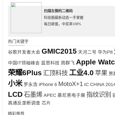
扫描左侧的二维码
科技圈最新动态一手掌握
每日砸蛋，中奖率100%
热门关键字
GMIC2015
谷歌开发者大会
天河二号
华为P8
Apple Wat
中国IT领袖峰会
蓝思科技
周群飞
荣耀6Plus
工业4.0
汇顶科技
苹果
贾
小米
MotoX+1
罗永浩
iPhone 6
IC CHINA 201
LCD
石墨烯
指纹识别
APEC
慕尼黑电子展
高通反垄断调查
芯片
精彩推荐