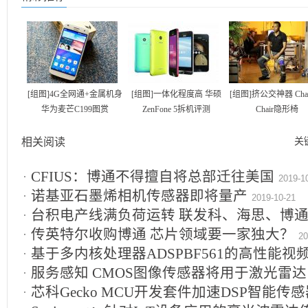
[组图]4G全网通+金属机身
[组图]一体化程度高 华硕
[组图]挤公交神器 Chair
华为麦芒C199图赏
ZenFone 5拆机评测
Chair隐形椅
相关阅读
关
CFIUS：博通不得擅自将总部迁往美国
2019-1
诺基亚石墨烯相机传感器即将量产
2019-10-21
台积电产线满负荷运转 联发科、海思、博
传英特尔收购博通 芯片领域要一家独大？
20
基于多内核处理器ADSPBF561的高性能
10-16
服务感知 CMOS图像传感器将用于激光雷达
芯科Gecko MCU开发套件加速DSP智能