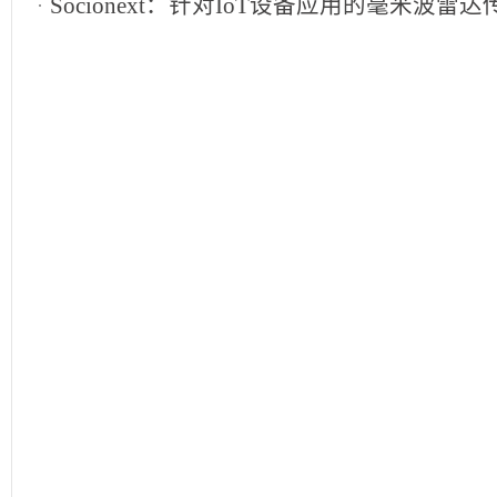
16
Socionext：针对IoT设备应用的毫米波雷