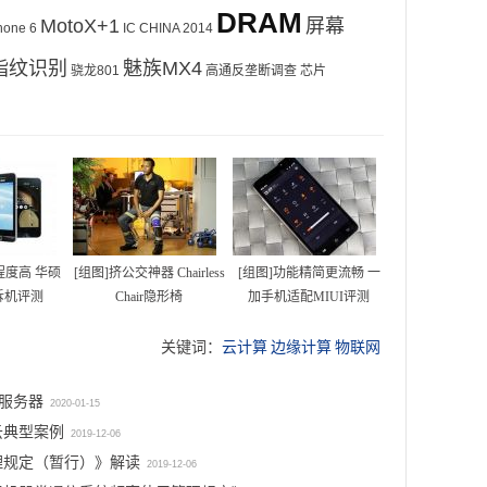
DRAM
MotoX+1
屏幕
hone 6
IC CHINA 2014
指纹识别
魅族MX4
骁龙801
高通反垄断调查
芯片
程度高 华硕
[组图]挤公交神器 Chairless
[组图]功能精简更流畅 一
 5拆机评测
Chair隐形椅
加手机适配MIUI评测
六
关键词：
云计算
边缘计算
物联网
地
Socionext
视
携
缘服务器
2020-01-15
频
手
云典型案例
连
2019-12-06
合
线！
理规定（暂行）》解读
作
2019-12-06
宁
伙