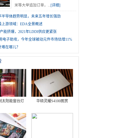
米等大举追加订单，...
[详细]
1功率半导体趋势明显，未来五年增长强劲
最上游领域：EDA全景概述
产能挤爆，2021年LDDI供应更紧张
车用电子助攻，今年全球被动元件市场估增11%
计难在哪儿？
片
制太阳能窗台灯
华硕灵耀S4100图赏