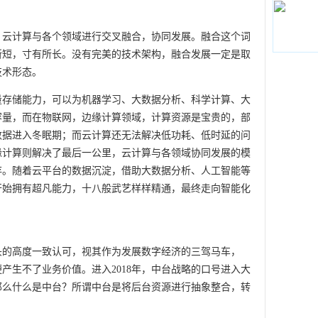
，云计算与各个领域进行交叉融合，协同发展。融合这个词
所短，寸有所长。没有完美的技术架构，融合发展一定是取
技术形态。
量存储能力，可以为机器学习、大数据分析、科学计算、大
容量，而在物联网，边缘计算领域，计算资源是宝贵的，部
数据进入冬眠期；而云计算还无法解决低功耗、低时延的问
缘计算则解决了最后一公里，云计算与各领域协同发展的模
存。随着云平台的数据沉淀，借助大数据分析、人工智能等
开始拥有超凡能力，十八般武艺样样精通，最终走向智能化
头的高度一致认可，视其作为发展数字经济的三驾马车，
便产生不了业务价值。进入2018年，中台战略的口号进入大
那么什么是中台？所谓中台是将后台资源进行抽象整合，转