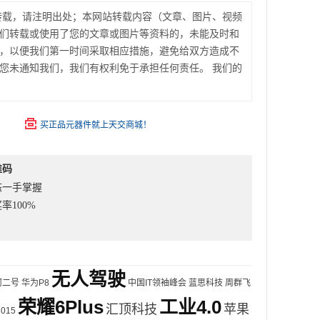
转载，请注明出处；本网站转载内容（文章、图片、视频
们转载或使用了您的文章或图片等资料的，未能及时和
，以便我们第一时间采取相应措施，避免给双方造成不
您未通知我们，我们有权利免于承担任何责任。 我们的
买正品元器件就上天交商城！
维码
态一手掌握
率100%
无人驾驶
河二号
华为P8
中国IT领袖峰会
蓝思科技
周群飞
荣耀6Plus
工业4.0
汇顶科技
苹果
2015