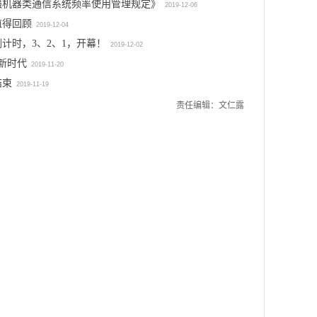
强机器类通信系统频率使用管理规定》
2019-12-06
淮
伴,
特
值得回顾
2019-12-04
打
别
造
倒计时，3、2、1，开幕！
2019-12-02
合
AI
新时代
作
2019-11-20
边
区
缘
结束
2019-11-19
线
服
责任编辑：文仁露
上
务
招
器
商
2020-
01-
云
15
签
约
2020-
04-
24