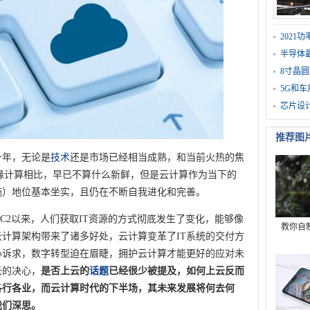
202
半导体
8寸晶圆
5G和
芯片设
推荐图
十年，无论是
技术
还是市场已经相当成熟，和当前火热的焦
缘计算相比，早已不算什么新鲜，但是云计算作为当下的
施）地位基本坐实，且仍在不断自我进化和完善。
云EC2以来，人们获取IT资源的方式彻底发生了变化，能够像
教你自
计算架构带来了诸多好处，云计算变革了IT系统的交付方
心诉求，数字转型迫在眉睫，拥护云计算才能更好的应对未
云的决心，
是否上云的
话题
已经很少被提及，如何上云反而
各行各业，而云计算时代的下半场，其未来发展将何去何
我们深思。