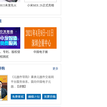
O R15未发先火
小米MIX 2S正式亮相
题
、专利、版权侵
中国电子展
权困扰
导购
更多
《元器件导购》秉承元器件交易网
平台服务体系，面向中国电子元
器...
【
详情
】