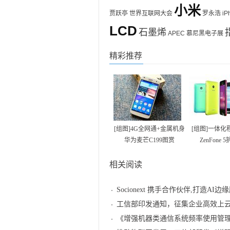
小米
贾跃亭
世界互联网大会
罗永浩
iP
LCD
石墨烯
APEC
慕尼黑电子展
精彩推荐
[组图]4G全网通+金属机身
[组图]一体化
华为麦芒C199图赏
ZenFone
相关阅读
Socionext 携手合作伙伴,打造AI边
工信部印发通知，征集企业高效上
《增强机器类通信系统频率使用管