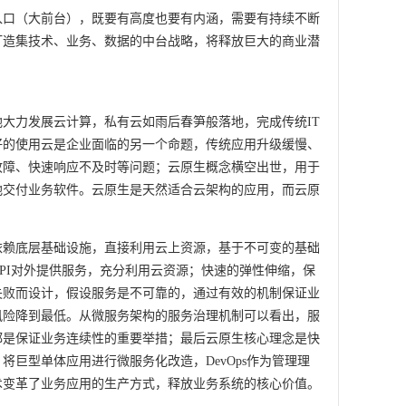
入口（大前台），既要有高度也要有内涵，需要有持续不断
打造集技术、业务、数据的中台战略，将释放巨大的商业潜
大力发展云计算，私有云如雨后春笋般落地，完成传统IT
好的使用云是企业面临的另一个命题，传统应用升级缓慢、
故障、快速响应不及时等问题；云原生概念横空出世，用于
地交付业务软件。云原生是天然适合云架构的应用，而云原
依赖底层基础设施，直接利用云上资源，基于不可变的基础
PI对外提供服务，充分利用云资源；快速的弹性伸缩，保
失败而设计，假设服务是不可靠的，通过有效的机制保证业
风险降到最低。从微服务架构的服务治理机制可以看出，服
都是保证业务连续性的重要举措；最后云原生核心理念是快
将巨型单体应用进行微服务化改造，DevOps作为管理理
术变革了业务应用的生产方式，释放业务系统的核心价值。