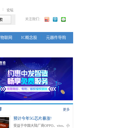
论坛
关注我们：
物联网
IC概念股
元器件导购
荐
更多
预计今年5G芯片暴涨!
受益于中国大陆厂商OPPO、vivo、小