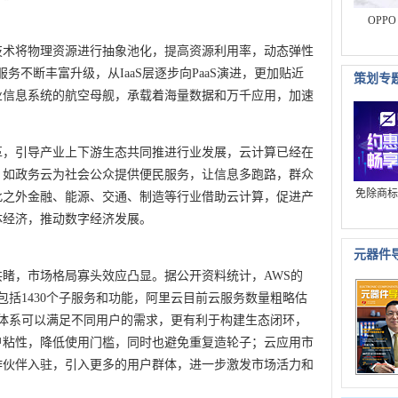
OPP
技术将物理资源进行抽象池化，提高资源利用率，动态弹性
务不断丰富升级，从IaaS层逐步向PaaS演进，更加贴近
策划专
业信息系统的航空母舰，承载着海量数据和万千应用，加速
革，引导产业上下游生态共同推进行业发展，云计算已经在
，如政务云为社会公众提供便民服务，让信息多跑路，群众
免除商标
此之外金融、能源、交通、制造等行业借助云计算，促进产
体经济，推动数字经济发展。
元器件
睹，市场格局寡头效应凸显。据公开资料统计，AWS的
中包括1430个子服务和功能，阿里云目前云服务数量粗略估
态体系可以满足不同用户的需求，更有利于构建生态闭环，
户粘性，降低使用门槛，同时也避免重复造轮子；云应用市
作伙伴入驻，引入更多的用户群体，进一步激发市场活力和