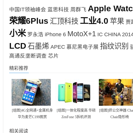
Apple Wat
中国IT领袖峰会
蓝思科技
周群飞
荣耀6Plus
工业4.0
汇顶科技
苹果
贾
小米
MotoX+1
罗永浩
iPhone 6
IC CHINA 201
LCD
石墨烯
指纹识别
APEC
慕尼黑电子展
高通反垄断调查
芯片
精彩推荐
[组图]4G全网通+金属机身
[组图]一体化程度高 华硕
[组图]挤公交神器 Chair
华为麦芒C199图赏
ZenFone 5拆机评测
Chair隐形椅
相关阅读