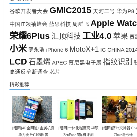
GMIC2015
谷歌开发者大会
天河二号
华为P8
Apple Wat
中国IT领袖峰会
蓝思科技
周群飞
荣耀6Plus
工业4.0
汇顶科技
苹果
贾
小米
MotoX+1
罗永浩
iPhone 6
IC CHINA 201
LCD
石墨烯
指纹识别
APEC
慕尼黑电子展
高通反垄断调查
芯片
精彩推荐
[组图]4G全网通+金属机身
[组图]一体化程度高 华硕
[组图]挤公交神器 Chair
华为麦芒C199图赏
ZenFone 5拆机评测
Chair隐形椅