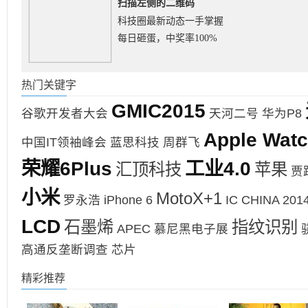
扫描左侧的二维码
科技圈最新动态一手掌握
每日砸蛋，中奖率100%
热门关键字
GMIC2015
谷歌开发者大会
天河二号
华为P8
Apple Wat
中国IT领袖峰会
蓝思科技
周群飞
荣耀6Plus
工业4.0
汇顶科技
苹果
贾
小米
MotoX+1
罗永浩
iPhone 6
IC CHINA 201
LCD
石墨烯
指纹识别
APEC
慕尼黑电子展
高通反垄断调查
芯片
精彩推荐