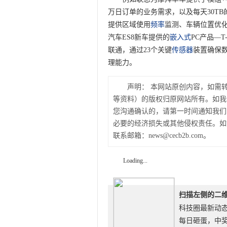
万日订单的业务需求，以及每天30T
提供区域使用
频率
监测、车辆位置优
汽车ES8新车提供的
嵌入式
PC产品—
联通，通过23个关键
传感器
装置确保数
理能力。
声明：
本网站原创内容，如需
等资料）的版权归原网站所有。如我
您沟通确认的，请第一时间通知我们
必要的经济损失或其他侵权责任。如
联系邮箱：news@cecb2b.com。
Loading...
扫描左侧的二
科技圈最新动
每日砸蛋，中奖