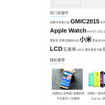
热门关键字
GMIC2015
谷歌开发者大会
天
Apple Watch
FinFET
CES 
小米
贾跃亭
世界互联网大会
罗永浩
iP
LCD
石墨烯
APEC
慕尼黑电子展
精彩推荐
[组图]4G全网通+金属机身
[组图]一体化
华为麦芒C199图赏
ZenFone