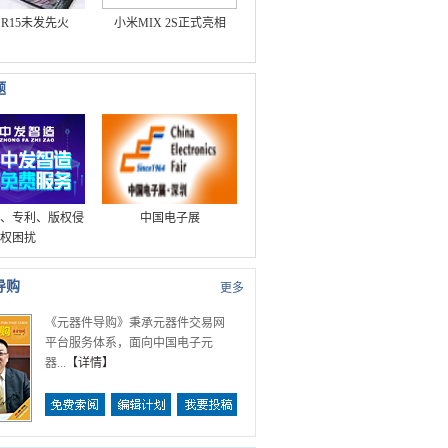
O R15未发先火
小米MIX 2S正式亮相
题
、专利、版权侵
中国电子展
权困扰
导购
更多
《元器件导购》秉承元器件交易网
平台服务体系，面向中国电子元
器...
【
详情
】