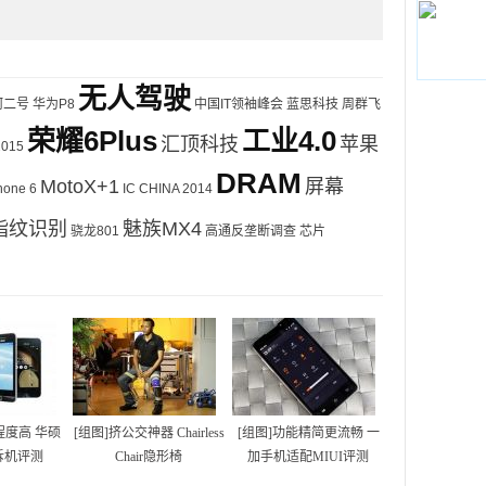
无人驾驶
河二号
华为P8
中国IT领袖峰会
蓝思科技
周群飞
荣耀6Plus
工业4.0
汇顶科技
苹果
2015
DRAM
MotoX+1
屏幕
hone 6
IC CHINA 2014
指纹识别
魅族MX4
骁龙801
高通反垄断调查
芯片
程度高 华硕
[组图]挤公交神器 Chairless
[组图]功能精简更流畅 一
 5拆机评测
Chair隐形椅
加手机适配MIUI评测