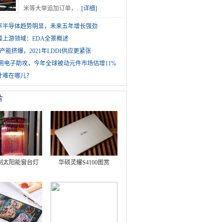
米等大举追加订单，...
[详细]
1功率半导体趋势明显，未来五年增长强劲
最上游领域：EDA全景概述
产能挤爆，2021年LDDI供应更紧张
车用电子助攻，今年全球被动元件市场估增11%
计难在哪儿？
片
制太阳能窗台灯
华硕灵耀S4100图赏