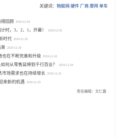
《增
关键词：
物联网
硬件
厂商
摩拜
单车
强
推
机
动
值得回顾
2019-12-04
器
物
倒计时，3、2、1，开幕！
类
2019-12-02
联
通
新时代
网
2019-11-20
信
发
结束
2019-11-19
系
展，
统
链也在不断完善和升级
2019-11-18
工
频
信
头如何从零售延伸到千行百业？
2019-11-18
率
部
达市场需求也在持续增长
使
2019-11-15
印
用
将迎来新的机遇
发
2019-11-15
管
《增
责任编辑：文仁露
理
强
规
机
定
器
（暂
类
行）》
通
解
信
读
系
2019-
统